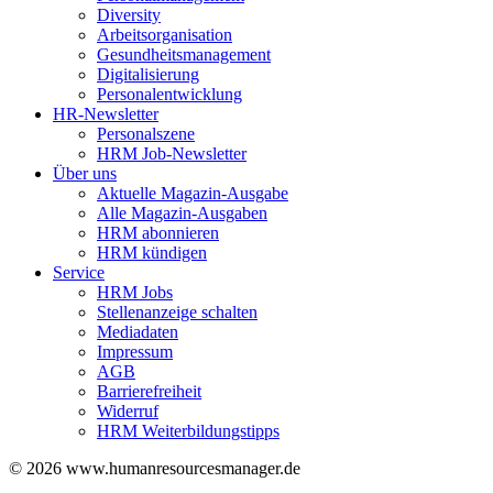
Diversity
Arbeitsorganisation
Gesundheitsmanagement
Digitalisierung
Personalentwicklung
HR-Newsletter
Personalszene
HRM Job-Newsletter
Über uns
Aktuelle Magazin-Ausgabe
Alle Magazin-Ausgaben
HRM abonnieren
HRM kündigen
Service
HRM Jobs
Stellenanzeige schalten
Mediadaten
Impressum
AGB
Barrierefreiheit
Widerruf
HRM Weiterbildungstipps
© 2026 www.humanresourcesmanager.de